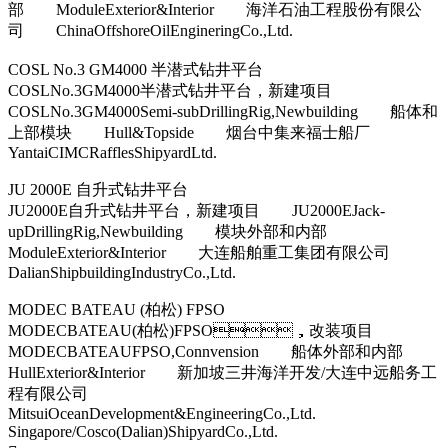
部 ModuleExterior&Interior 海洋石油工程股份有限公
司 ChinaOffshoreOilEngineringCo.,Ltd.
COSL No.3 GM4000 半潜式钻井平台
COSLNo.3GM4000半潜式钻井平台，新建项目
COSLNo.3GM4000Semi-subDrillingRig,Newbuilding 船体和
上部模块 Hull&Topside 烟台中集来福士船厂
YantaiCIMCRafflesShipyardLtd.
JU 2000E 自升式钻井平台
JU2000E自升式钻井平台，新建项目 JU2000EJack-
upDrillingRig,Newbuilding 模块外部和内部
ModuleExterior&Interior 大连船舶重工集团有限公司
DalianShipbuildingIndustryCo.,Ltd.
MODEC BATEAU (柏松) FPSO
MODECBATEAU(柏松)FPSO，改装项目
MODECBATEAUFPSO,Connvension 船体外部和内部
HullExterior&Interior 新加坡三井海洋开发/大连中远船务工
程有限公司
MitsuiOceanDevelopment&EngineeringCo.,Ltd.
Singapore/Cosco(Dalian)ShipyardCo.,Ltd.