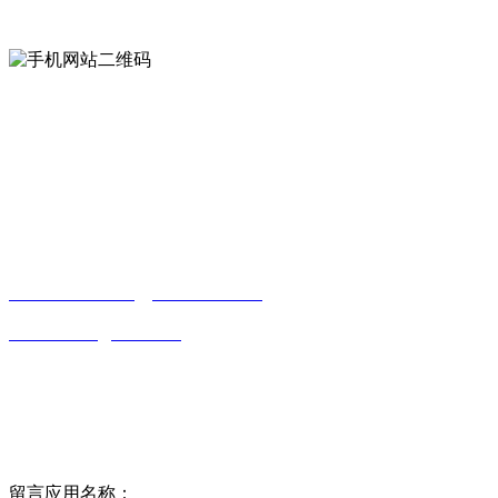
手机网站二维码
Contact us
联系方式
南通好色先生tv安装包安装描述文件贸易
有限公司
0513-86150020
13656282202
（吴先生）
wulim1985@126.com
江苏省南通市平潮镇振兴路2号-44
Online message
在线留言
留言应用名称：