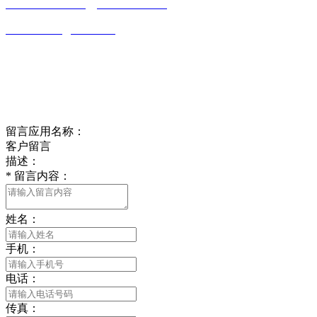
0513-86150020
13656282202
（吴先生）
wulim1985@126.com
江苏省南通市平潮镇振兴路2号-44
Online message
在线留言
留言应用名称：
客户留言
描述：
*
留言内容：
姓名：
手机：
电话：
传真：