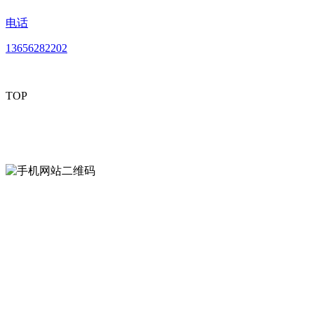
电话
13656282202
TOP
mobiles website QR code
手机网站二维码
Contact us
联系方式
南通好色先生tv安装包安装描述文件贸易
有限公司