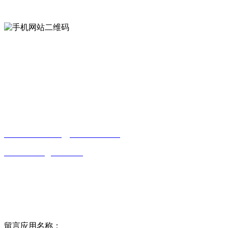
手机网站二维码
Contact us
联系方式
南通好色先生tv安装包安装描述文件贸易
有限公司
0513-86150020
13656282202
（吴先生）
wulim1985@126.com
江苏省南通市平潮镇振兴路2号-44
Online message
在线留言
留言应用名称：