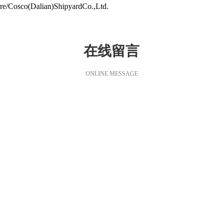
osco(Dalian)ShipyardCo.,Ltd.
在线留言
ONLINE MESSAGE