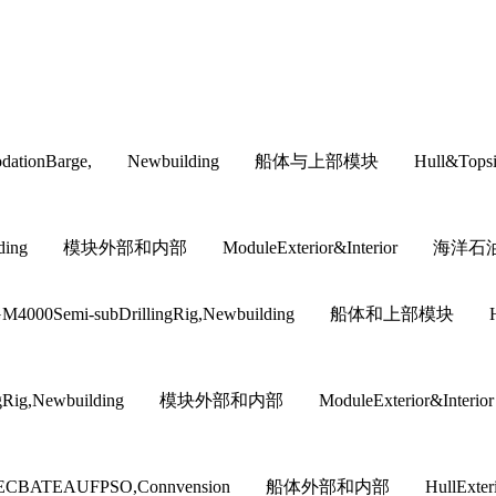
commodationBarge, Newbuilding 船体与上部模块 H
building 模块外部和内部 ModuleExterior&Interior 海洋石油工
M4000Semi-subDrillingRig,Newbuilding 船体和
illingRig,Newbuilding 模块外部和内部 ModuleExteri
ATEAUFPSO,Connvension 船体外部和内部 HullExt