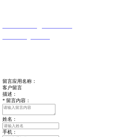
南通好色先生tv安装包安装描述文件贸易
有限公司
0513-86150020
13656282202
（吴先生）
wulim1985@126.com
江苏省南通市平潮镇振兴路2号-44
Online message
在线留言
留言应用名称：
客户留言
描述：
*
留言内容：
姓名：
手机：