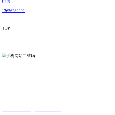
电话
13656282202
TOP
mobiles website QR code
手机网站二维码
Contact us
联系方式
南通好色先生tv安装包安装描述文件贸易
有限公司
0513-86150020
13656282202
（吴先生）