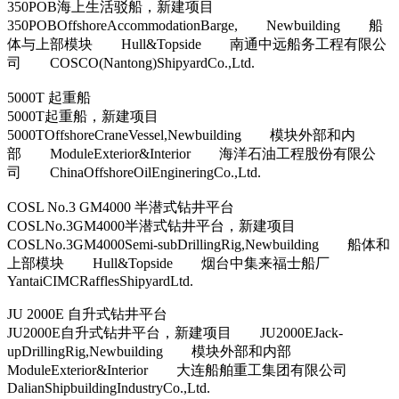
350POB海上生活驳船，新建项目
350POBOffshoreAccommodationBarge, Newbuilding 船
体与上部模块 Hull&Topside 南通中远船务工程有限公
司 COSCO(Nantong)ShipyardCo.,Ltd.
5000T 起重船
5000T起重船，新建项目
5000TOffshoreCraneVessel,Newbuilding 模块外部和内
部 ModuleExterior&Interior 海洋石油工程股份有限公
司 ChinaOffshoreOilEngineringCo.,Ltd.
COSL No.3 GM4000 半潜式钻井平台
COSLNo.3GM4000半潜式钻井平台，新建项目
COSLNo.3GM4000Semi-subDrillingRig,Newbuilding 船体和
上部模块 Hull&Topside 烟台中集来福士船厂
YantaiCIMCRafflesShipyardLtd.
JU 2000E 自升式钻井平台
JU2000E自升式钻井平台，新建项目 JU2000EJack-
upDrillingRig,Newbuilding 模块外部和内部
ModuleExterior&Interior 大连船舶重工集团有限公司
DalianShipbuildingIndustryCo.,Ltd.