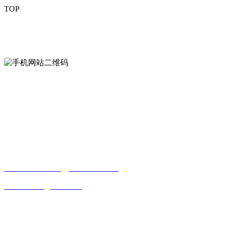
TOP
mobiles website QR code
手机网站二维码
Contact us
联系方式
南通好色先生tv安装包安装描述文件贸易
有限公司
0513-86150020
13656282202
（吴先生）
wulim1985@126.com
江苏省南通市平潮镇振兴路2号-44
Online message