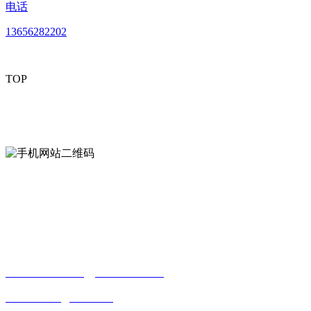
电话
13656282202
TOP
mobiles website QR code
手机网站二维码
Contact us
联系方式
南通好色先生tv安装包安装描述文件贸易
0513-86150020
13656282202
（吴先生）
wulim1985@126.com